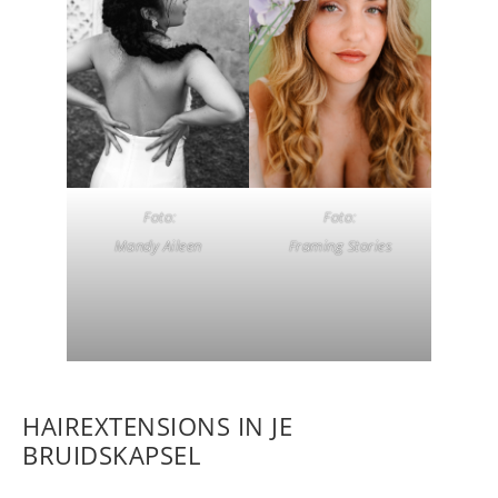
Foto:
Foto:
Framing Stories
Mandy Aileen
en
HAIREXTENSIONS IN JE
Anouk van Ravenhorst
BRUIDSKAPSEL