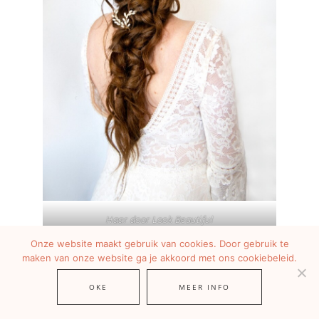
Haar door Look Beautiful
Onze website maakt gebruik van cookies. Door gebruik te
maken van onze website ga je akkoord met ons cookiebeleid.
BRUIDSKAPSELS KRULLEN
OKE
MEER INFO
Als je gezegend bent met een mooie bos krullen is de