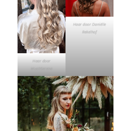
Haar door Daniëlle
Rekelhof
Haar door
MuahSerena