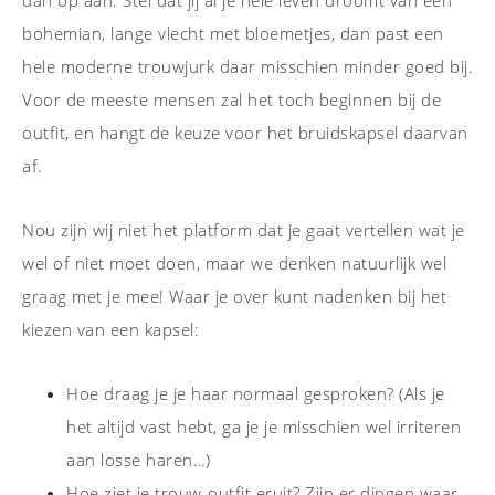
dan op aan. Stel dat jij al je hele leven droomt van een
bohemian, lange vlecht met bloemetjes, dan past een
hele moderne trouwjurk daar misschien minder goed bij.
Voor de meeste mensen zal het toch beginnen bij de
outfit, en hangt de keuze voor het bruidskapsel daarvan
af.
Nou zijn wij niet het platform dat je gaat vertellen wat je
wel of niet moet doen, maar we denken natuurlijk wel
graag met je mee! Waar je over kunt nadenken bij het
kiezen van een kapsel:
Hoe draag je je haar normaal gesproken? (Als je
het altijd vast hebt, ga je je misschien wel irriteren
aan losse haren…)
Hoe ziet je trouw-outfit eruit? Zijn er dingen waar